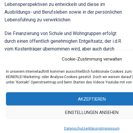
Lebensperspektiven zu entwickeln und diese im
Ausbildungs- und Berufsleben sowie in der persönlichen
Lebensführung zu verwirklichen.
Die Finanzierung von Schule und Wohngruppen erfolgt
durch einen öffentlich genehmigten Entgeltsatz, der i.d.R.
vom Kostenträger übernommen wird, aber auch durch
Eigenleistung erbracht werden kann. Bei besonderem
Cookie-Zustimmung verwalten
Förder- oder Betreuungsbedarf können im
Hilfeplangespräch individuelle Zusatzleistungen vereinbart
In unserem Internetauftritt kommen ausschließlich funktionale Cookies zum 
KEINERLEI Marketing- oder Analyse-Cookies gesetzt. Doch wir weisen darauf h
werden. Die Kosten werden im Rahmen der Jugendhilfe
unter 'Kontakt' Openstreetmap und beim Starten des Videos Youtube mit von d
(
SGB VIII
) oder der Eingliederungshilfe (
SGB XII
)
übernommen.
AKZEPTIEREN
Leistungsvereinbarung Schule
(pdf-Datei)
EINSTELLUNGEN ANSEHEN
Schulkonzeption
(pdf-Datei)
Datenschutzerklärung
Impressum