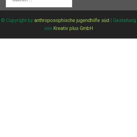
© Copyright by
anthroposophische jugendhilfe süd
| Gestaltung
von
Kreativ plus GmbH